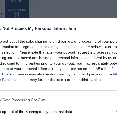
 Not Process My Personal Information
to opt-out of the sale, sharing to third parties, or processing of your per
formation for targeted advertising by us, please use the below opt-out s
r selection. Please note that after your opt-out request is processed y
eing interest-based ads based on personal information utilized by us or
disclosed to third parties prior to your opt-out. You may separately opt-
losure of your personal information by third parties on the IAB’s list of
λετήσει τη διαχρονική εξέλιξη του ισχύοντος θεσμικο
. This information may also be disclosed by us to third parties on the
IA
Participants
that may further disclose it to other third parties.
λάδα αλλά και σε άλλες ευρωπαϊκές χώρες ενώ θα
 αγροτικών εκμεταλλεύσεων και των αντίστοιχων
ν ΕΛΓΑ.
l Data Processing Opt Outs
o opt-out of the Sharing of my personal data.