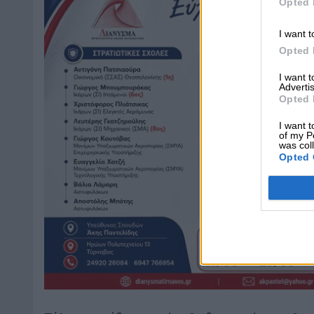
Opted 
I want t
Opted 
I want 
Advertis
Opted 
I want t
of my P
was col
Opted 