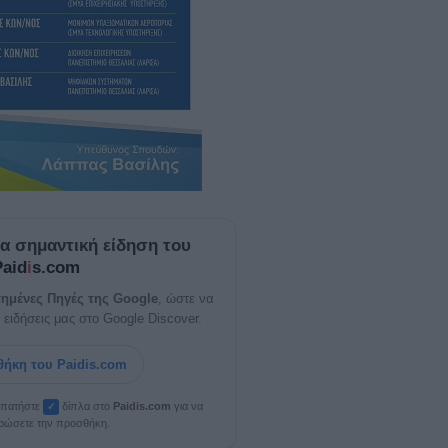
ία σημαντική είδηση του
Paid
i
s.com
ημένες Πηγές της Google
, ώστε να
 ειδήσεις μας στο Google Discover.
ήκη του Paidis.com
, πατήστε
δίπλα στο
Paid
i
s.com
για να
✓
ρώσετε την προσθήκη.