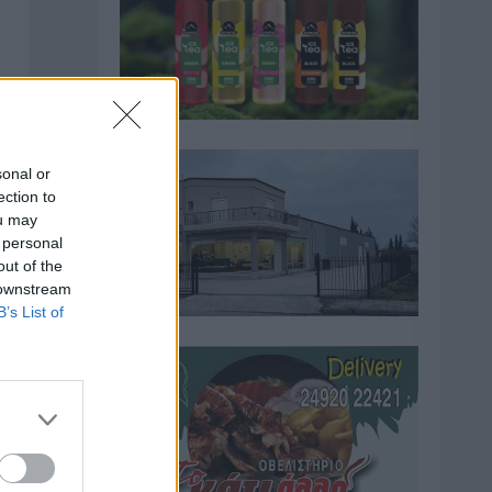
sonal or
ection to
ou may
 personal
out of the
 downstream
ύ
B’s List of