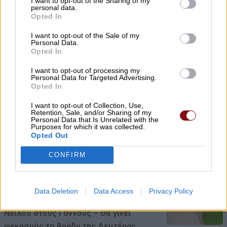
I want to opt-out of the Sharing of my
Μακεδονία και Αλβανία επιταχύνουν
personal data.
Opted In
08/08/2026 , 12:40
I want to opt-out of the Sale of my
Personal Data.
Χρ. Καπετάνος: «Ένα αίτημα 25 ετών
Opted In
γίνεται πράξη. Εξασφαλίστηκε η
I want to opt-out of processing my
χρηματοδότηση 1,2 εκατ. € για το
Personal Data for Targeted Advertising.
Δημοτικό Κτίριο Συκουρίου»
Opted In
08/08/2026 , 10:53
I want to opt-out of Collection, Use,
Retention, Sale, and/or Sharing of my
Personal Data that Is Unrelated with the
Purposes for which it was collected.
ΣΥΦΩΕΛ: Χάθηκαν 153,74 εκατ. € για τις
Opted Out
μπαταρίες – Μεγάλη απώλεια για τις
μικρές επιχειρήσεις
CONFIRM
08/08/2026 , 10:38
Data Deletion
Data Access
Privacy Policy
Κρούσμα λοίμωξης από τον ιό του Δυτ.
Νείλου στους Γόννους – Θα γίνει
ψεκασμός το βράδυ της Δευτέρας