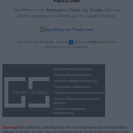
Paid
i
s.com
Προσθέστε το στις
Αγαπημένες Πηγές της Google
, ώστε να
βλέπετε συχνότερα τις ειδήσεις μας στο Google Discover.
Προσθήκη του Paidis.com
Στη σελίδα που θα ανοίξει, πατήστε
δίπλα στο
Paid
i
s.com
για να
✓
ολοκληρώσετε την προσθήκη.
Προσοχή!
Επιτρέπεται η αναδημοσίευση των πληροφοριών του παραπάνω
άρθρου ή μέρους αυτών μόνο αν αναφέρεται ως πηγή το
https://paidis.com/