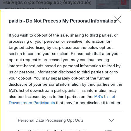
Ξεκίνησε ο φωτογραφικός διαγωνισμός
«TLOUPAS PATH 2026»
08/08/2026 , 18:59
paidis -
Do Not Process My Personal Information
If you wish to opt-out of the sale, sharing to third parties, or
Το Συνδικάτο Οικοδόμων για το
processing of your personal or sensitive information for
αδειοδωρόσημο Αυγούστου
targeted advertising by us, please use the below opt-out
08/08/2026 , 18:42
section to confirm your selection. Please note that after your
opt-out request is processed you may continue seeing
interest-based ads based on personal information utilized by
Τι σχέση έχουν μια αγελάδα, μια ζέβρα και
us or personal information disclosed to third parties prior to
μια μύγα; Το παράξενο πείραμα που
your opt-out. You may separately opt-out of the further
έδωσε την απάντηση
disclosure of your personal information by third parties on the
IAB’s list of downstream participants. This information may
08/08/2026 , 15:47
also be disclosed by us to third parties on the
IAB’s List of
Downstream Participants
that may further disclose it to other
third parties.
Η Ελλάδα χάνει το τρένο των startups:
Εκτός top 50 την ώρα που Κύπρος,
Personal Data Processing Opt Outs
Τουρκία, Ρουμανία, Βουλγαρία, Βόρεια