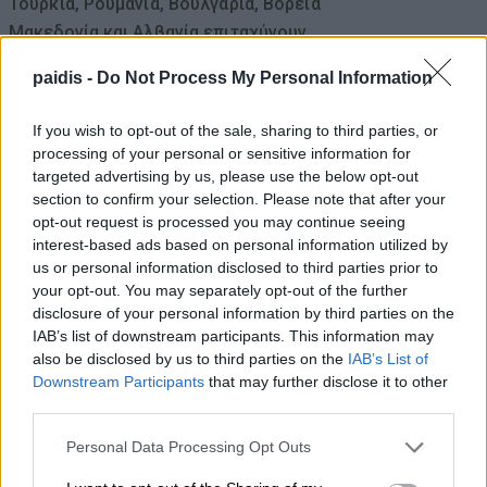
Τουρκία, Ρουμανία, Βουλγαρία, Βόρεια
Μακεδονία και Αλβανία επιταχύνουν
08/08/2026 , 12:40
paidis -
Do Not Process My Personal Information
Χρ. Καπετάνος: «Ένα αίτημα 25 ετών
If you wish to opt-out of the sale, sharing to third parties, or
processing of your personal or sensitive information for
γίνεται πράξη. Εξασφαλίστηκε η
targeted advertising by us, please use the below opt-out
χρηματοδότηση 1,2 εκατ. € για το
section to confirm your selection. Please note that after your
Δημοτικό Κτίριο Συκουρίου»
opt-out request is processed you may continue seeing
interest-based ads based on personal information utilized by
08/08/2026 , 10:53
us or personal information disclosed to third parties prior to
your opt-out. You may separately opt-out of the further
ΣΥΦΩΕΛ: Χάθηκαν 153,74 εκατ. € για τις
disclosure of your personal information by third parties on the
μπαταρίες – Μεγάλη απώλεια για τις
IAB’s list of downstream participants. This information may
also be disclosed by us to third parties on the
IAB’s List of
μικρές επιχειρήσεις
Downstream Participants
that may further disclose it to other
08/08/2026 , 10:38
third parties.
Personal Data Processing Opt Outs
Κρούσμα λοίμωξης από τον ιό του Δυτ.
Νείλου στους Γόννους – Θα γίνει