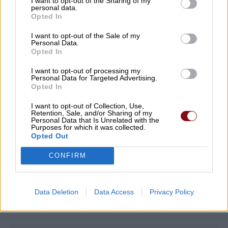
I want to opt-out of the Sharing of my
personal data.
ψεκασμός το βράδυ της Δευτέρας
Opted In
08/08/2026 , 10:18
I want to opt-out of the Sale of my
Personal Data.
Opted In
Αυγερινός επανέρχεται κατά Καρυστιανού
και Γρατσία: Πολιτική σπέκουλα,
I want to opt-out of processing my
Personal Data for Targeted Advertising.
παραπληροφόρηση και προσωπικές
Opted In
επιθέσεις
I want to opt-out of Collection, Use,
Retention, Sale, and/or Sharing of my
08/08/2026 , 10:18
Personal Data that Is Unrelated with the
Purposes for which it was collected.
Opted Out
Δείτε εδώ όλα τα νέα
CONFIRM
Data Deletion
Data Access
Privacy Policy