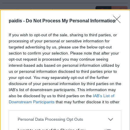
Η μεγάλη οθόνη συνεχίζεται στο
Κηποθέατρο Αλκαζάρ με τέσσερις
paidis -
Do Not Process My Personal Information
κινηματογραφικές προτάσεις για μικρούς
και μεγάλους
If you wish to opt-out of the sale, sharing to third parties, or
processing of your personal or sensitive information for
06/08/2026 , 11:10
targeted advertising by us, please use the below opt-out
section to confirm your selection. Please note that after your
Το Viagra ίσως κάνει πολύ περισσότερα
opt-out request is processed you may continue seeing
interest-based ads based on personal information utilized by
από όσα γνωρίζαμε μέχρι σήμερα – Η
us or personal information disclosed to third parties prior to
ανακάλυψη που ενθουσιάζει τους
your opt-out. You may separately opt-out of the further
επιστήμονες
disclosure of your personal information by third parties on the
IAB’s list of downstream participants. This information may
06/08/2026 , 10:43
also be disclosed by us to third parties on the
IAB’s List of
Downstream Participants
that may further disclose it to other
Η σχολική τάξη δεν είναι πια η ίδια: Όταν ο
third parties.
δάσκαλος κουράζεται όχι από τα παιδιά,
Personal Data Processing Opt Outs
αλλά από όλα τα υπόλοιπα