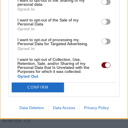
I want to opt-out of the Sharing of my
06/08/2026 , 10:00
personal data.
Opted In
Μητέρα και γιαγιά φέρονται να
I want to opt-out of the Sale of my
Personal Data.
δολοφόνησαν τα τέσσερα παιδιά της
Opted In
οικογένειας πριν βάλουν τέλος στη ζωή
τους
I want to opt-out of processing my
Personal Data for Targeted Advertising.
Opted In
06/08/2026 , 9:29
I want to opt-out of Collection, Use,
Retention, Sale, and/or Sharing of my
Θ. Αδαμόπουλος: Μήπως ναρκοθετείται ο
Personal Data that Is Unrelated with the
προϋπολογισμός των επόμενων ετών;
Purposes for which it was collected.
Opted Out
06/08/2026 , 9:29
CONFIRM
Η Μητρόπολη δώρισε 40 κράνη μηχανής
στο τμήμα Αμεσης Δράσης της Δ.Α.
Data Deletion
Data Access
Privacy Policy
Λάρισας
06/08/2026 , 9:25