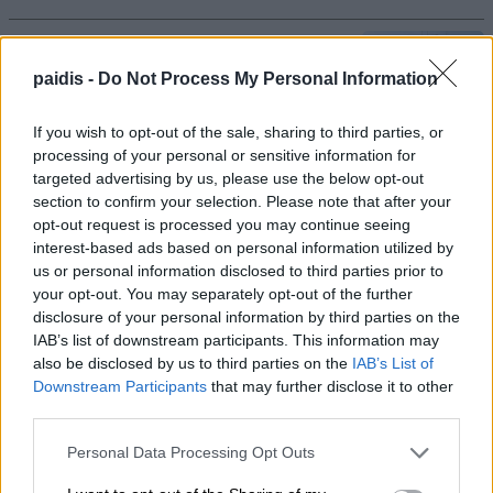
Ερυθρός Σταυρός: Ασθενής ξυλοκόπησε
νοσηλεύτρια, χτύπησε το κεφάλι της σε
paidis -
Do Not Process My Personal Information
πόρτα – Η καταγγελία της ΠΟΕΔΗΝ
If you wish to opt-out of the sale, sharing to third parties, or
09/08/2026 , 14:22
processing of your personal or sensitive information for
targeted advertising by us, please use the below opt-out
section to confirm your selection. Please note that after your
Πού θα γίνει η λαϊκή αγορά στα Φάρσαλα
opt-out request is processed you may continue seeing
λόγω της εμποροπανήγυρης
interest-based ads based on personal information utilized by
09/08/2026 , 14:11
us or personal information disclosed to third parties prior to
your opt-out. You may separately opt-out of the further
disclosure of your personal information by third parties on the
Το ποτάμι του Αμαζονίου που «βράζει»
IAB’s list of downstream participants. This information may
στους 86°C – Χωρίς να υπάρχει ηφαίστειο
also be disclosed by us to third parties on the
IAB’s List of
κοντά του
Downstream Participants
that may further disclose it to other
third parties.
09/08/2026 , 12:56
Personal Data Processing Opt Outs
Drones πάνω από γερμανική στρατιωτική