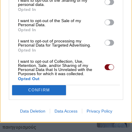
I want to opt-out of the Sharing of my
βάση με υπόγεια αποθήκη και
personal data.
Opted In
εγκαταστάσεις Patriot
I want to opt-out of the Sale of my
09/08/2026 , 11:19
Personal Data.
Opted In
Για τα προβλήματα γεωργών και
I want to opt-out of processing my
κτηνοτρόφων ενημερώθηκε ο Γιάννης
Personal Data for Targeted Advertising.
Opted In
Καριπίδης
I want to opt-out of Collection, Use,
09/08/2026 , 11:07
Retention, Sale, and/or Sharing of my
Personal Data that Is Unrelated with the
Purposes for which it was collected.
Δύο συλλήψεις σε Λάρισα και Φάρσαλα
Opted Out
για διατάραξη κοινής ησυχίας
CONFIRM
09/08/2026 , 10:41
Data Deletion
Data Access
Privacy Policy
Λάμπρος Ζάρρας: Οι αγρότες χρειάζονται
έργα, όχι επικοινωνιακούς
πανηγυρισμούς