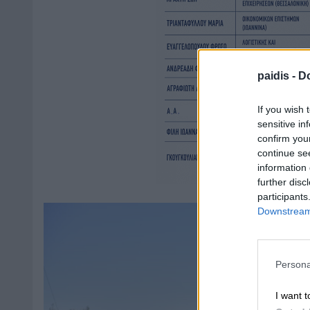
paidis -
Do
If you wish 
sensitive in
confirm you
continue se
information 
further disc
participants
Downstream 
Persona
I want t