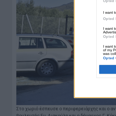
Opted 
I want t
Opted 
I want 
Advertis
Opted 
I want t
of my P
was col
Opted 
Στο χωριό έσπευσε ο περιφερειάρχης και ο αν
βουλευτής Ευ. Λιακούλη και ο δήμαρχος Γ. Κό