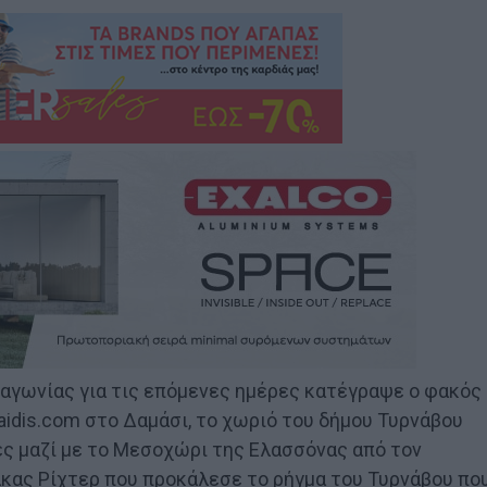
 αγωνίας για τις επόμενες ημέρες κατέγραψε ο φακός
idis.com στο Δαμάσι, το χωριό του δήμου Τυρνάβου
ές μαζί με το Μεσοχώρι της Ελασσόνας από τον
ακας Ρίχτερ που προκάλεσε το ρήγμα του Τυρνάβου πο