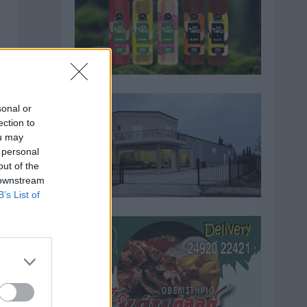
sonal or
ection to
ou may
 personal
out of the
 downstream
B’s List of