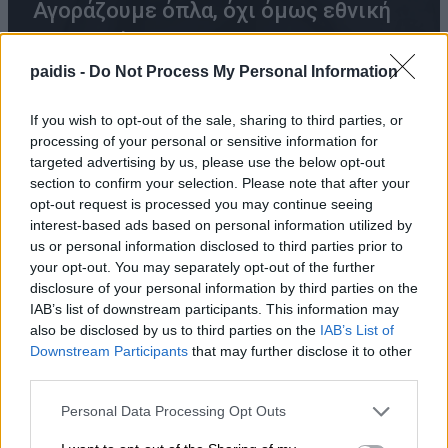
Αγοράζουμε όπλα, όχι όμως εθνική
αυτονομία
paidis -
Do Not Process My Personal Information
08/08/2026 , 23:57
If you wish to opt-out of the sale, sharing to third parties, or
processing of your personal or sensitive information for
targeted advertising by us, please use the below opt-out
Μ. Χαρακόπουλος: Ο ΕΛΓΑ αδυνατεί να
section to confirm your selection. Please note that after your
εντάξει σε ΚΟΕ τα βιολογικά μήλα
opt-out request is processed you may continue seeing
08/08/2026 , 19:16
interest-based ads based on personal information utilized by
us or personal information disclosed to third parties prior to
your opt-out. You may separately opt-out of the further
Ξεκίνησε ο φωτογραφικός διαγωνισμός
disclosure of your personal information by third parties on the
«TLOUPAS PATH 2026»
IAB’s list of downstream participants. This information may
also be disclosed by us to third parties on the
IAB’s List of
08/08/2026 , 18:59
Downstream Participants
that may further disclose it to other
third parties.
Το Συνδικάτο Οικοδόμων για το
Personal Data Processing Opt Outs
αδειοδωρόσημο Αυγούστου