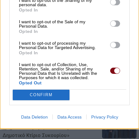
I want to opt-out of the Sharing of my
08/08/2026 , 18:42
personal data.
Opted In
Τι σχέση έχουν μια αγελάδα, μια ζέβρα και
I want to opt-out of the Sale of my
μια μύγα; Το παράξενο πείραμα που
Personal Data.
Opted In
έδωσε την απάντηση
I want to opt-out of processing my
08/08/2026 , 15:47
Personal Data for Targeted Advertising.
Opted In
Η Ελλάδα χάνει το τρένο των startups:
I want to opt-out of Collection, Use,
Εκτός top 50 την ώρα που Κύπρος,
Retention, Sale, and/or Sharing of my
Personal Data that Is Unrelated with the
Τουρκία, Ρουμανία, Βουλγαρία, Βόρεια
Purposes for which it was collected.
Opted Out
Μακεδονία και Αλβανία επιταχύνουν
08/08/2026 , 12:40
CONFIRM
Χρ. Καπετάνος: «Ένα αίτημα 25 ετών
Data Deletion
Data Access
Privacy Policy
γίνεται πράξη. Εξασφαλίστηκε η
χρηματοδότηση 1,2 εκατ. € για το
Δημοτικό Κτίριο Συκουρίου»