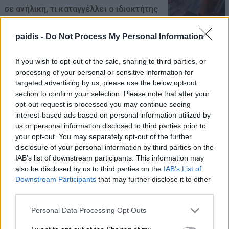
σε ανήλικη, τι καταγγέλλει ο ιδιοκτήτης
επιχείρησης
paidis -
Do Not Process My Personal Information
08/08/2026 , 10:39
If you wish to opt-out of the sale, sharing to third parties, or
ΣΥΦΩΕΛ: Χάθηκαν 153,74 εκατ. € για τις
processing of your personal or sensitive information for
μπαταρίες – Μεγάλη απώλεια για τις
targeted advertising by us, please use the below opt-out
μικρές επιχειρήσεις
section to confirm your selection. Please note that after your
opt-out request is processed you may continue seeing
08/08/2026 , 10:38
interest-based ads based on personal information utilized by
us or personal information disclosed to third parties prior to
your opt-out. You may separately opt-out of the further
Κρούσμα λοίμωξης από τον ιό του Δυτ.
disclosure of your personal information by third parties on the
Νείλου στους Γόννους – Θα γίνει
IAB’s list of downstream participants. This information may
ψεκασμός το βράδυ της Δευτέρας
also be disclosed by us to third parties on the
IAB’s List of
Downstream Participants
that may further disclose it to other
08/08/2026 , 10:18
third parties.
Αυγερινός επανέρχεται κατά Καρυστιανού
Personal Data Processing Opt Outs
και Γρατσία: Πολιτική σπέκουλα,