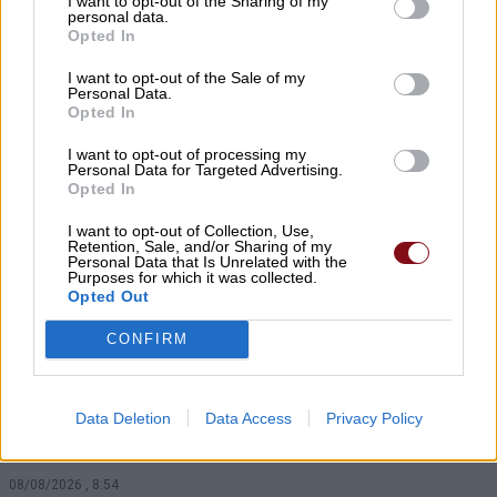
I want to opt-out of the Sharing of my
παραπληροφόρηση και προσωπικές
personal data.
Opted In
επιθέσεις
I want to opt-out of the Sale of my
08/08/2026 , 10:18
Personal Data.
Opted In
Σήμερα Σάββατο στην Κρανιά Ελασσόνας η
I want to opt-out of processing my
κηδεία του Ιωάννη Μπρουζιούτη
Personal Data for Targeted Advertising.
Opted In
08/08/2026 , 9:40
I want to opt-out of Collection, Use,
Retention, Sale, and/or Sharing of my
Personal Data that Is Unrelated with the
Δείτε που θα γίνει διακοπή ρεύματος
Purposes for which it was collected.
σήμερα Σάββατο και αύριο Κυριακή
Opted Out
08/08/2026 , 9:01
CONFIRM
Δύο ξεχωριστές εκδηλώσεις από τον
Πολιτιστικό Σύλλογο Κουτσουπιάς την
Data Deletion
Data Access
Privacy Policy
Κυριακή 9 Αυγούστου
08/08/2026 , 8:54