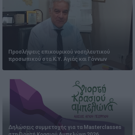
Προσλήψεις επικουρικού νοσηλευτικού
προσωπικού στα Κ.Υ. Αγιάς και Γόννων
Δηλώσεις συμμετοχής για τα Masterclasses
στη Γιορτή Κρασιού Αμπελώνα 2026