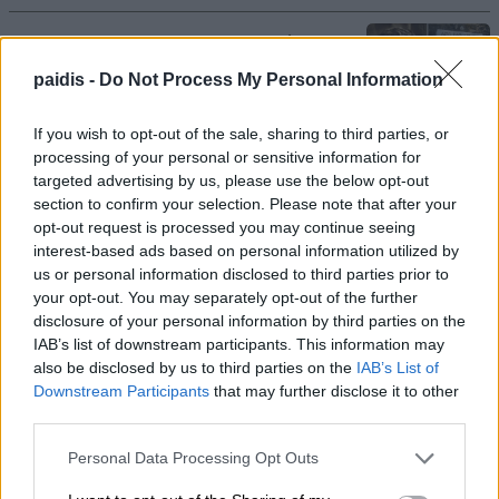
ΠΕΑΕΑ – ΔΣΕ και Ενωση Συντακτών
τιμούν τον αγωωνιστή δημοσιογράφο Κ.
paidis -
Do Not Process My Personal Information
Βιδάλη
If you wish to opt-out of the sale, sharing to third parties, or
06/08/2026 , 23:19
processing of your personal or sensitive information for
targeted advertising by us, please use the below opt-out
Παραγωγός προσέφερε 2 τόνους
section to confirm your selection. Please note that after your
καρπούζια στο Κοινωνικό Παντοπωλείο
opt-out request is processed you may continue seeing
interest-based ads based on personal information utilized by
06/08/2026 , 23:14
us or personal information disclosed to third parties prior to
your opt-out. You may separately opt-out of the further
disclosure of your personal information by third parties on the
Τα υπερηχητικά αεροπλάνα επιστρέφουν
IAB’s list of downstream participants. This information may
δεκαετίες μετά το Concorde
also be disclosed by us to third parties on the
IAB’s List of
Downstream Participants
that may further disclose it to other
06/08/2026 , 22:53
third parties.
Χρ. Καπετάνος: Τιμή στη μεγάλη γιορτή
Personal Data Processing Opt Outs
της Ορθοδοξίας και στις Ένοπλες