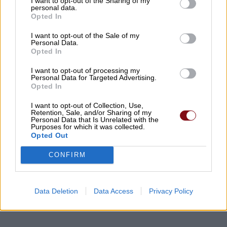
I want to opt-out of the Sharing of my
Δυνάμεις
personal data.
Opted In
06/08/2026 , 21:54
I want to opt-out of the Sale of my
Personal Data.
Αύριο Παρασκευή στο Δομένικο η κηδεία
Opted In
του Αλκιβιάδη Χατζούλη
I want to opt-out of processing my
Personal Data for Targeted Advertising.
06/08/2026 , 19:52
Opted In
Στο Anilio Park Festival οι συναυλίες είναι
I want to opt-out of Collection, Use,
Retention, Sale, and/or Sharing of my
μόνο η αφορμή!
Personal Data that Is Unrelated with the
Purposes for which it was collected.
Opted Out
06/08/2026 , 19:44
CONFIRM
Δείτε εδώ όλα τα νέα
Data Deletion
Data Access
Privacy Policy