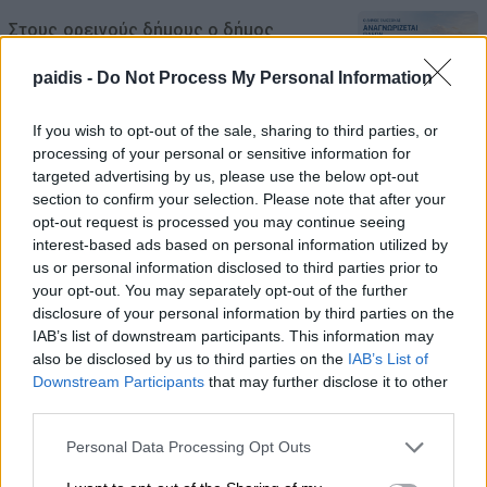
Στους ορεινούς δήμους ο δήμος
Ελασσόνας
paidis -
Do Not Process My Personal Information
09/08/2026 , 19:07
If you wish to opt-out of the sale, sharing to third parties, or
Θάλασσα και πισίνα: Πώς θα
processing of your personal or sensitive information for
targeted advertising by us, please use the below opt-out
προστατεύσουμε τα αυτιά μας το
section to confirm your selection. Please note that after your
καλοκαίρι
opt-out request is processed you may continue seeing
interest-based ads based on personal information utilized by
09/08/2026 , 14:44
us or personal information disclosed to third parties prior to
your opt-out. You may separately opt-out of the further
Πλαταμώνας: Ανησυχία κατοίκων και
disclosure of your personal information by third parties on the
παραθεριστών για θολό νερό στο δίκτυο
IAB’s list of downstream participants. This information may
also be disclosed by us to third parties on the
IAB’s List of
ύδρευσης
Downstream Participants
that may further disclose it to other
09/08/2026 , 14:38
third parties.
Personal Data Processing Opt Outs
Ερυθρός Σταυρός: Ασθενής ξυλοκόπησε
νοσηλεύτρια, χτύπησε το κεφάλι της σε