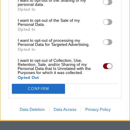
I want to opt-out of the Sharing of my
personal data.
πόρτα – Η καταγγελία της ΠΟΕΔΗΝ
Opted In
09/08/2026 , 14:22
I want to opt-out of the Sale of my
Personal Data.
Opted In
Drones πάνω από γερμανική στρατιωτική
βάση με υπόγεια αποθήκη και
I want to opt-out of processing my
Personal Data for Targeted Advertising.
εγκαταστάσεις Patriot
Opted In
09/08/2026 , 11:19
I want to opt-out of Collection, Use,
Retention, Sale, and/or Sharing of my
Personal Data that Is Unrelated with the
Για τα προβλήματα γεωργών και
Purposes for which it was collected.
Opted Out
κτηνοτρόφων ενημερώθηκε ο Γιάννης
Καριπίδης
CONFIRM
09/08/2026 , 11:07
Data Deletion
Data Access
Privacy Policy
Δείτε εδώ όλα τα νέα