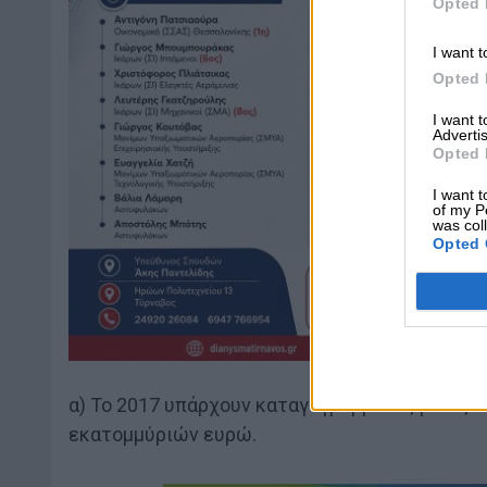
Opted 
I want t
Opted 
I want 
Advertis
Opted 
I want t
of my P
was col
Opted 
α) Το 2017 υπάρχουν καταγεγραμμένες μόλις 9
εκατομμύριών ευρώ.