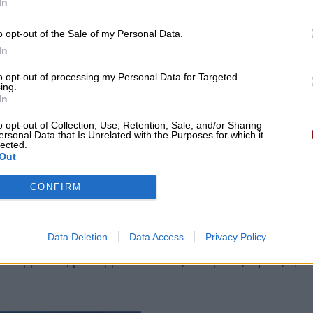
In
o opt-out of the Sale of my Personal Data.
In
to opt-out of processing my Personal Data for Targeted
ing.
In
o opt-out of Collection, Use, Retention, Sale, and/or Sharing
ersonal Data that Is Unrelated with the Purposes for which it
lected.
Out
CONFIRM
Data Deletion
Data Access
Privacy Policy
0 συμβάσεις με συμβουλευτικές εταιρείες ύψους 3,4