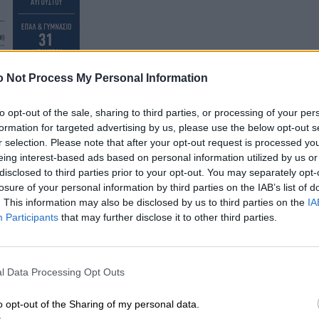
 Not Process My Personal Information
to opt-out of the sale, sharing to third parties, or processing of your per
formation for targeted advertising by us, please use the below opt-out s
r selection. Please note that after your opt-out request is processed y
eing interest-based ads based on personal information utilized by us or
disclosed to third parties prior to your opt-out. You may separately opt-
losure of your personal information by third parties on the IAB’s list of
ε πολύ καλά πού βρίσκεται η
Παπαναστασίου
, η
. This information may also be disclosed by us to third parties on the
IA
Participants
that may further disclose it to other third parties.
λά ελάχιστα γνωρίζουμε για τους ανθρώπους που
ους.
l Data Processing Opt Outs
o opt-out of the Sharing of my personal data.