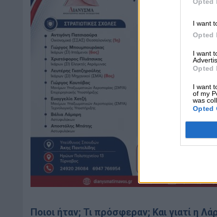
Opted 
I want t
Opted 
I want 
Advertis
Opted 
I want t
of my P
was col
Opted 
Ποιοι ήταν; Τι πρόσφεραν; Και γιατί η Λά