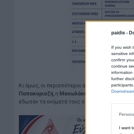
paidis -
Do
If you wish 
sensitive in
confirm you
continue se
information 
further disc
Κι όμως, οι περισσότεροι από εμάς γνωρίζουμ
participants
Downstream 
Παπακυριαζή
, η
Μανωλάκη
ή η
Ρούσβελτ
, αλ
έδωσαν τα ονόματά τους σε αυτούς τους δρόμ
Persona
I want t