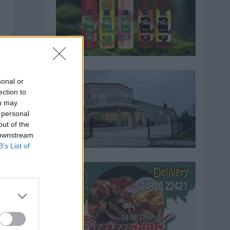
sonal or
ection to
ou may
 personal
out of the
 downstream
B’s List of