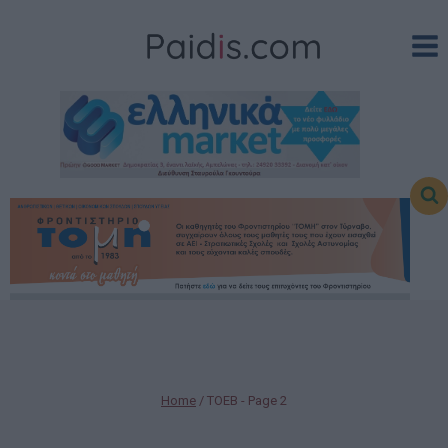
Skip
to
content
Home
/
ΤΟΕΒ
- Page 2