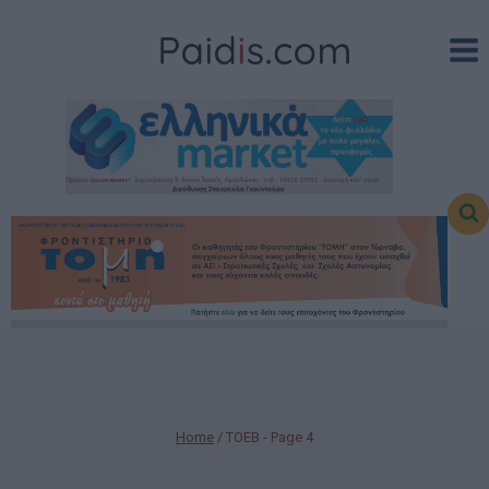
Skip
to
content
Home
/
ΤΟΕΒ
- Page 4