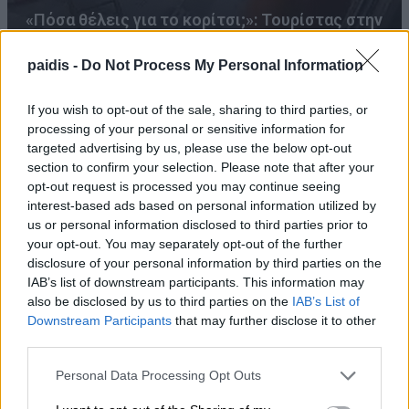
«Πόσα θέλεις για το κορίτσι;»: Τουρίστας στην
Κρήτη ζητά… τιμή για να ασελγήσει σε ανήλικη,
τι καταγγέλλει ο ιδιοκτήτης επιχείρησης
paidis -
Do Not Process My Personal Information
If you wish to opt-out of the sale, sharing to third parties, or
processing of your personal or sensitive information for
targeted advertising by us, please use the below opt-out
section to confirm your selection. Please note that after your
opt-out request is processed you may continue seeing
interest-based ads based on personal information utilized by
us or personal information disclosed to third parties prior to
your opt-out. You may separately opt-out of the further
disclosure of your personal information by third parties on the
Συναγερμός για φωτιά σε σπίτι στον
IAB’s list of downstream participants. This information may
Αμπελώνα
also be disclosed by us to third parties on the
IAB’s List of
Downstream Participants
that may further disclose it to other
third parties.
Personal Data Processing Opt Outs