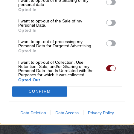
I want to opt-out of the Sharing of my
personal data.
Opted In
I want to opt-out of the Sale of my
Personal Data.
Opted In
I want to opt-out of processing my
ΕΛΛΑΔΑ
ΥΓΕΙΑ
Personal Data for Targeted Advertising.
Opted In
ΟΕΝΓΕ ΣΕ ΜΗΤΣΟΤΑΚΗ: ΔΕΝ ΜΠΟΡΟΥΜΕ ΝΑ
I want to opt-out of Collection, Use,
ΚΡΥΒΟΜΑΣΤΕ ΓΙΑ ΠΑΝΤΑ ΑΠΟ ΤΟΝ
Retention, Sale, and/or Sharing of my
Personal Data that Is Unrelated with the
ΚΟΡΩΝΟΪΟ
Purposes for which it was collected.
Opted Out
21/04/2020 , 7:57
CONFIRM
Data Deletion
Data Access
Privacy Policy